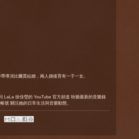
錄影帶導演比爾賈結婚，兩人婚後育有一子一女。
aLa 徐佳瑩的 YouTube 官方頻道 聆聽最新的音樂錄
ram 帳號 關注她的日常生活與音樂動態。