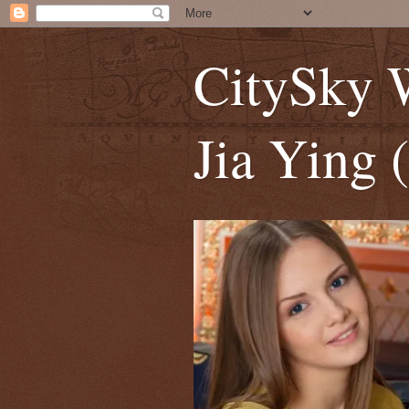
CitySky 
Jia Yi