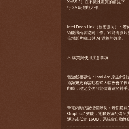
XeSS 2）在不犧牲畫質的前提
行 3A 級遊戲大作。
Intel Deep Link（技術協同）：若
術能讓兩者協同工作。它能將影片
倍增影片輸出與 AI 運算的效率。
⚠️ 購買與使用注意事項
舊遊戲相容性：Intel Arc 原生針對全新的
過頻繁更新驅動程式大幅改善了舊遊戲（
戲時，穩定度仍可能偶爾遜於對手
筆電內顯的記憶體限制：若你購買的是搭載 
Graphics" 效能，電腦必須配備至
通道或低於 16GB，系統會自動降級為一般