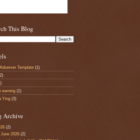
rch This Blog
els
dserver Template
(1)
2)
)
e earning
(1)
a Ying
(3)
g Archive
026
(2)
▼
June 2026
(2)