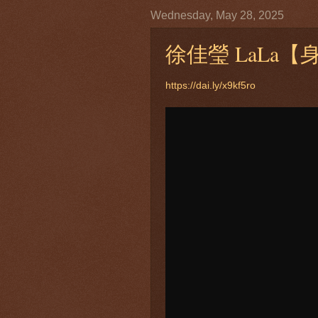
Wednesday, May 28, 2025
徐佳瑩 LaLa【身騎
https://dai.ly/x9kf5ro