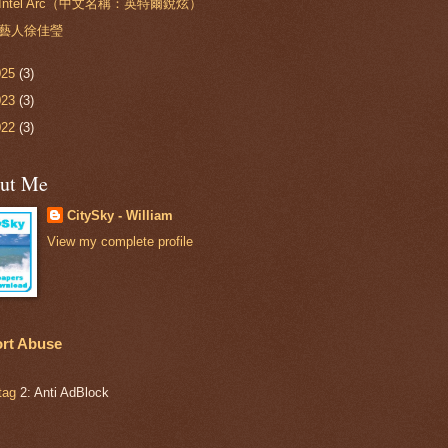
Intel Arc（中文名稱：英特爾銳炫）
藝人徐佳瑩
025
(3)
023
(3)
022
(3)
ut Me
CitySky - William
View my complete profile
rt Abuse
tag
2: Anti AdBlock