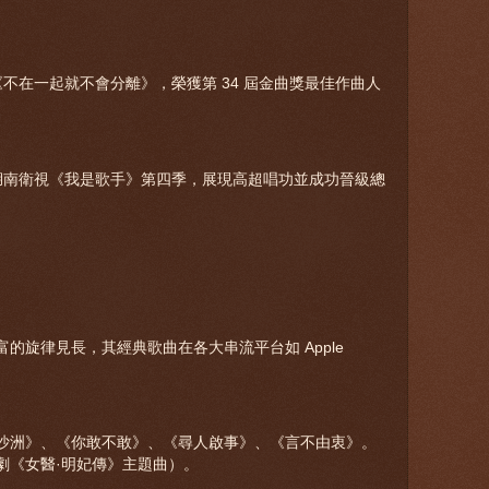
《不在一起就不會分離》，榮獲第 34 屆金曲獎最佳作曲人
加湖南衛視《我是歌手》第四季，展現高超唱功並成功晉級總
的旋律見長，其經典歌曲在各大串流平台如 Apple
沙洲》、《你敢不敢》、《尋人啟事》、《言不由衷》。
劇《女醫·明妃傳》主題曲）。