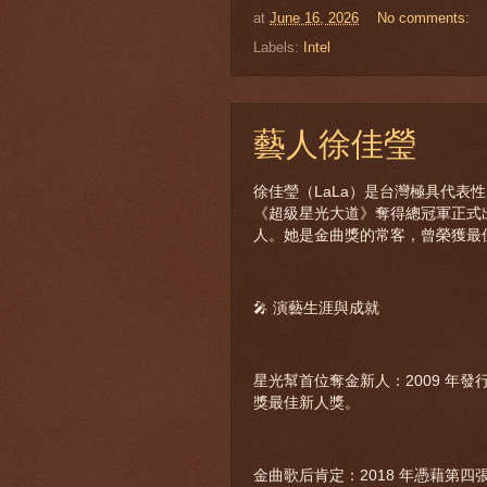
at
June 16, 2026
No comments:
Labels:
Intel
藝人徐佳瑩
徐佳瑩（LaLa）是台灣極具代表性
《超級星光大道》奪得總冠軍正式
人。她是金曲獎的常客，曾榮獲最
🎤 演藝生涯與成就
星光幫首位奪金新人：2009 年發
獎最佳新人獎。
金曲歌后肯定：2018 年憑藉第四