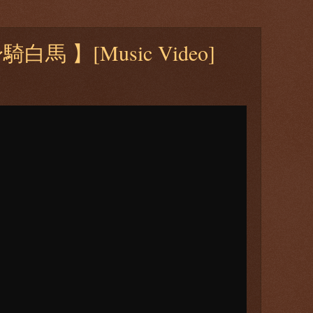
白馬 】[Music Video]