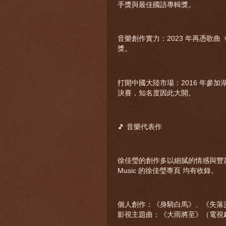
手獎與最佳國語專輯獎。
音樂創作實力：2023 年再憑歌曲
獎。
打開中國大陸市場：2016 年參
決賽，知名度因此大開。
🎵 音樂代表作
徐佳瑩的創作多以細膩的情感與豐富
Music 的徐佳瑩專頁 均有收錄。
個人創作：《身騎白馬》、《失落
影視主題曲：《大雨將至》（電視