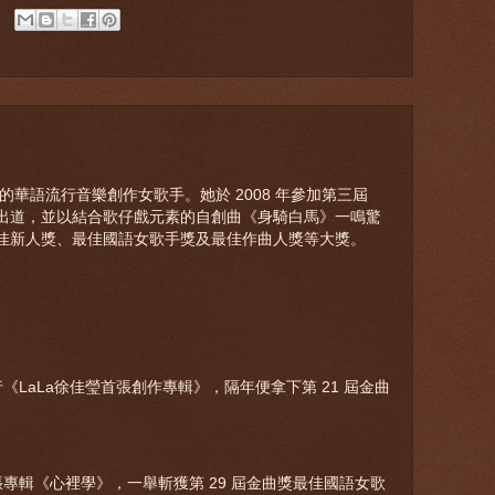
的華語流行音樂創作女歌手。她於 2008 年參加第三屆
出道，並以結合歌仔戲元素的自創曲《身騎白馬》一鳴驚
佳新人獎、最佳國語女歌手獎及最佳作曲人獎等大獎。
行《LaLa徐佳瑩首張創作專輯》，隔年便拿下第 21 屆金曲
張專輯《心裡學》，一舉斬獲第 29 屆金曲獎最佳國語女歌