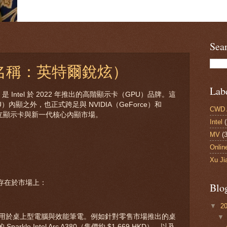
Sea
（中文名稱：英特爾銳炫）
Lab
）是 Intel 於 2022 年推出的高階顯示卡（GPU）品牌。這
U）內顯之外，也正式跨足與 NVIDIA（GeForce）和
CWD A
獨立顯示卡與新一代核心內顯市場。
Intel
(
MV
(3
Onlin
Xu Ji
形式存在於市場上：
Blo
▼
2
U）：適用於桌上型電腦與效能筆電。例如針對零售市場推出的桌
le Intel Arc A380（售價約 $1,669 HKD），以及