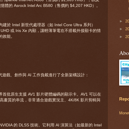
 Asrock Intel Arc B580（售價約 $4,207 HKD）。
►
2
於 Intel 新世代處理器（如 Intel Core Ultra 系列）
►
2
 UHD 或 Iris Xe 內顯，讓輕薄筆電在不搭載外接顯卡的情
的效能。
►
2
Abo
針對現代遊戲、創作與 AI 工作負載進行了全新架構設計：
 是業界首批原生支援 AV1 影片硬體編碼的顯示卡。AV1 可以在
Repo
 更高畫質的串流，非常適合遊戲實況主、4K/8K 影片剪輯與
Mone
NVIDIA 的 DLSS 技術。它利用 AI 演算法（如最新的 Intel